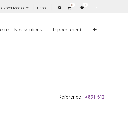
0
0
Lavorel Medicare
Innoset
icule : Nos solutions
Espace client
Référence :
4891-512