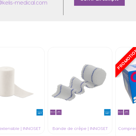
elis-medical.com
PROMOTI
xtensible | INNOSET
Bande de crêpe | INNOSET
Compress