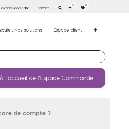
0
0
Lavorel Medicare
Innoset
icule : Nos solutions
Espace client
 à l’accueil de l’Espace Commande
core de compte ?