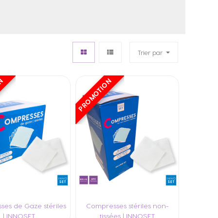
Trier par
ON
PROMOTION
es de Gaze stériles
Compresses stériles non-
| INNOSET
tissées | INNOSET