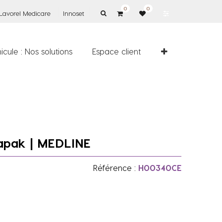
0
0
Lavorel Medicare
Innoset
icule : Nos solutions
Espace client
apak | MEDLINE
Référence :
H00340CE