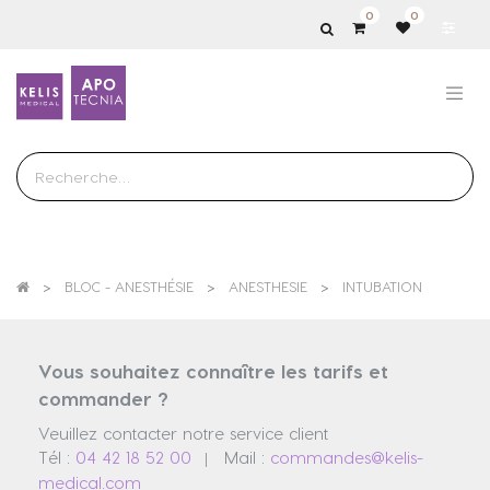
0
0
Show
categories
BLOC - ANESTHÉSIE
ANESTHESIE
INTUBATION
Vous souhaitez connaître les tarifs et
commander ?
Veuillez contacter notre service client
Tél :
04 42 18 52 00
Mail :
commandes@kelis-
|
medical.com