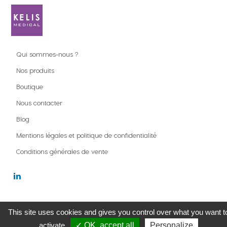
Qui sommes-nous ?
Nos produits
Boutique
Nous contacter
Blog
Mentions légales et politique de confidentialité
Conditions générales de vente
Copyright ©
Kelis Medical
This site uses cookies and gives you control over what you want t
activate
✓ OK, accept all
Personalize