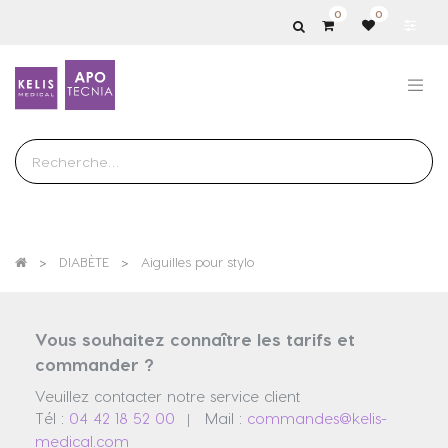
0
0
Show
categories
DIABÈTE
Aiguilles pour stylo
Vous souhaitez connaître les tarifs et
commander ?
Veuillez contacter notre service client
Tél :
04 42 18 52 00
Mail :
commandes@kelis-
|
medical.com