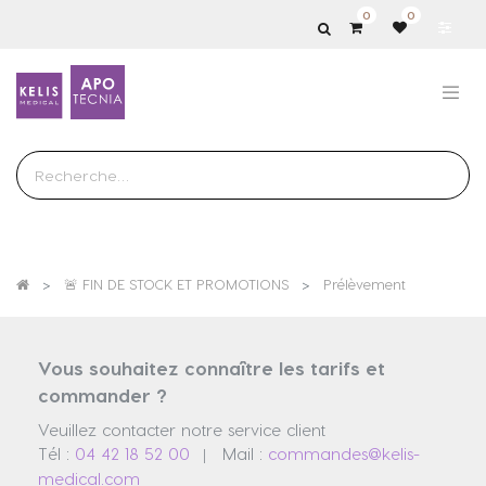
0
0
Show
categories
🚨 FIN DE STOCK ET PROMOTIONS
Prélèvement
Vous souhaitez connaître les tarifs et
commander ?
Veuillez contacter notre service client
Tél :
04 42 18 52 00
Mail :
commandes@kelis-
|
medical.com