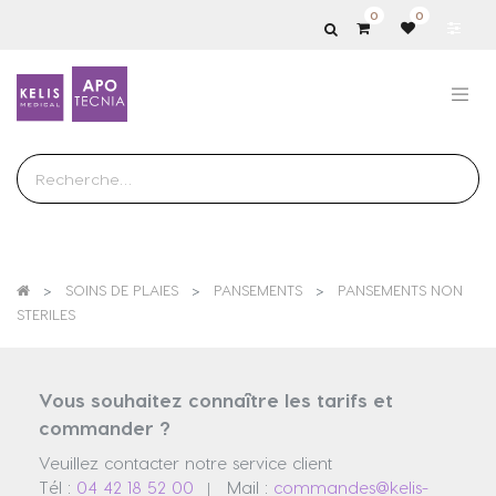
0
0
Show
categories
SOINS DE PLAIES
PANSEMENTS
PANSEMENTS NON
STERILES
Vous souhaitez connaître les tarifs et
commander ?
Veuillez contacter notre service client
Tél :
04 42 18 52 00
Mail :
commandes@kelis-
|