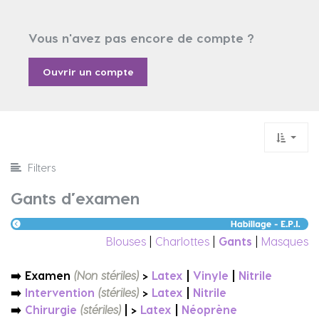
Vous n'avez pas encore de compte ?
Ouvrir un compte
Filters
Gants d’examen
Blouses
|
Charlottes
|
Gants
|
Masques
➡️ Examen
(Non stériles)
>
Latex
|
Vinyle
|
Nitrile
➡️
Intervention
(stériles
)
>
Latex
|
Nitrile
➡️
Chirurgie
(stériles
)
|
>
Latex
|
Néoprène