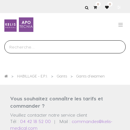
0
0
Show
categories
HABILLAGE - E.P.I.
Gants
Gants d’examen
Vous souhaitez connaître les tarifs et
commander ?
Veuillez contacter notre service client
Tél :
04 42 18 52 00
Mail :
commandes@kelis-
|
medical.com