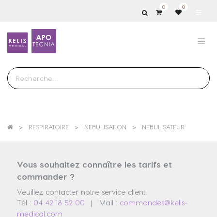
0
0
Show
categories
RESPIRATOIRE
NEBULISATION
NEBULISATEUR
Vous souhaitez connaître les tarifs et
commander ?
Veuillez contacter notre service client
Tél :
04 42 18 52 00
Mail :
commandes@kelis-
|
medical.com