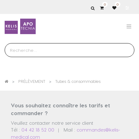
0
0
Show
categories
PRÉLÈVEMENT
Tubes & consommables
Vous souhaitez connaître les tarifs et
commander ?
Veuillez contacter notre service client
Tél :
04 42 18 52 00
Mail :
commandes@kelis-
|
medical.com