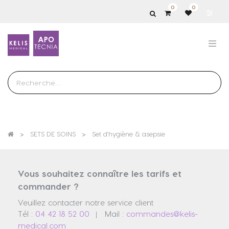
0
0
Show
categories
SETS DE SOINS
Set d'hygiène & asepsie
Vous souhaitez connaître les tarifs et
commander ?
Veuillez contacter notre service client
Tél :
04 42 18 52 00
Mail :
commandes@kelis-
|
medical.com