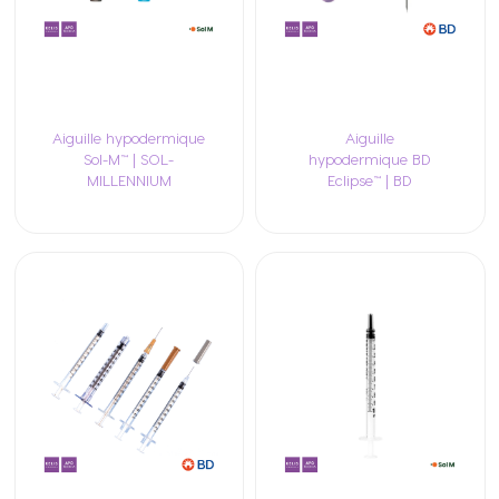
Aiguille hypodermique
Aiguille
Sol-M™ | SOL-
hypodermique BD
MILLENNIUM
Eclipse™ | BD