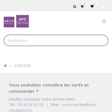
0
0
Show
categories
INJECTION
Vous souhaitez connaître les tarifs et
commander ?
Veuillez contacter notre service client
Tél :
04 42 18 52 00
Mail :
commandes@kelis-
|
medical.com